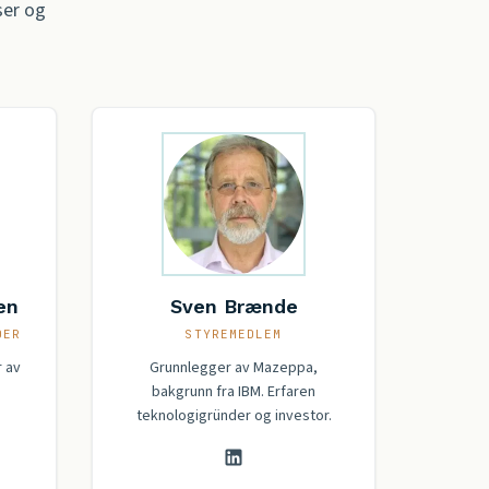
ser og
en
Sven Brænde
DER
STYREMEDLEM
 av
Grunnlegger av Mazeppa,
bakgrunn fra IBM. Erfaren
teknologigründer og investor.