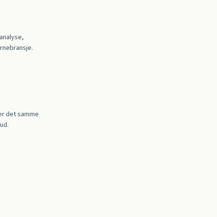
analyse,
ernebransje.
t er det samme
bud.