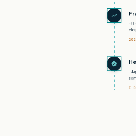
Fr
Fra
eks
20
He
I da
som 
I 