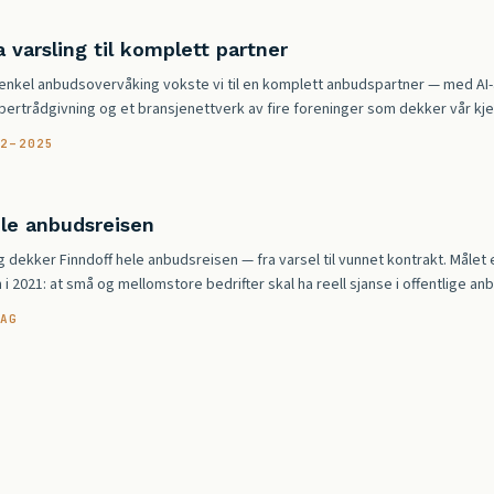
a varsling til komplett partner
 enkel anbudsovervåking vokste vi til en komplett anbudspartner — med AI-
pertrådgivning og et bransjenettverk av fire foreninger som dekker vår kj
22–2025
le anbudsreisen
g dekker Finndoff hele anbudsreisen — fra varsel til vunnet kontrakt. Måle
i 2021: at små og mellomstore bedrifter skal ha reell sjanse i offentlige an
DAG