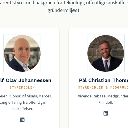
farent styre med bakgrunn fra teknologi, offentlige anskaffel
gründermiljøet.
lf Olav Johannessen
Pål Christian Thors
STYREMEDLEM
STYREMEDLEM & MEDGRÜN
ier i Kionor, nå Visma/Mercell.
Vivende Rebase. Medgründer
Lang erfaring fra offentlige
Finndoff.
anskaffelser.