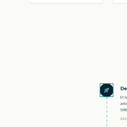
De
Et 
anb
SMB-
20