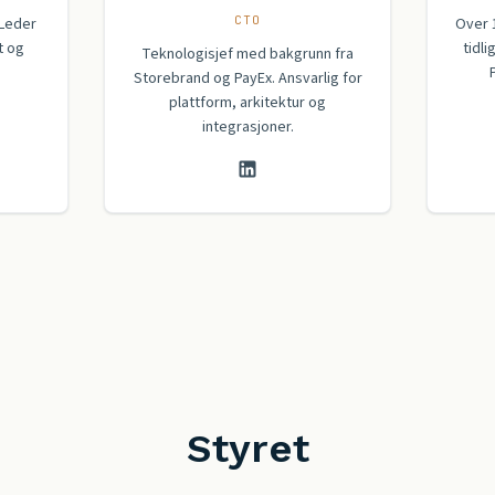
CTO
 Leder
Over 
t og
tidli
Teknologisjef med bakgrunn fra
Storebrand og PayEx. Ansvarlig for
plattform, arkitektur og
integrasjoner.
Styret