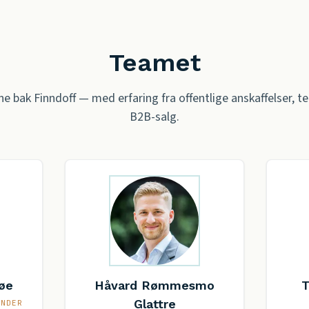
Teamet
 bak Finndoff — med erfaring fra offentlige anskaffelser, t
B2B-salg.
øe
Håvard Rømmesmo
T
Glattre
ÜNDER