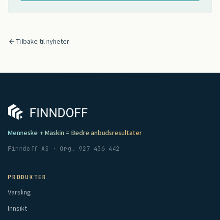
Tilbake til nyheter
Menneske + Maskin = Bedre anbudsresultater
Finndoff AS · Org. 927 436 442
PRODUKTER
Varsling
Innsikt