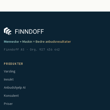
Menneske + Maskin = Bedre anbudsresultater
Finndoff AS · Org. 927 436 442
PRODUKTER
Varsling
Innsikt
Anbudshjelp AI
Konsulent
Priser